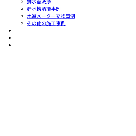
排水管洗浄
貯水槽清掃事例
水道メーター交換事例
その他の施工事例
よくあるご質問
会社案内
投資用新築プランニング書