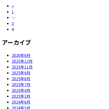
投
«
固
1
稿
定
…
の
ペ
固
3
ー
定
固
4
ペ
ジ
ペ
定
ー
ー
ペ
アーカイブ
ジ
ー
ジ
ジ
2026年6月
送
2025年12月
り
2025年11月
2025年9月
2025年8月
2025年7月
2025年4月
2025年3月
2024年6月
2024年5月