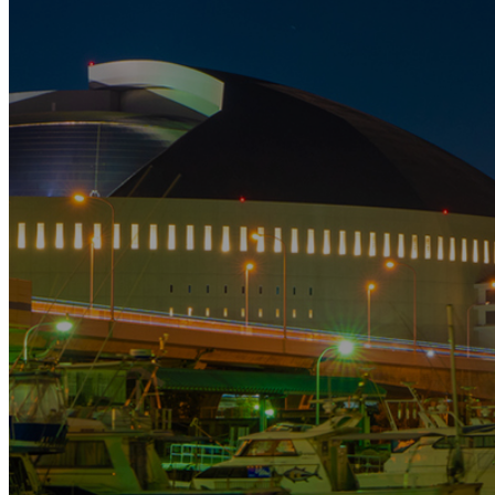
アパート建築事例
アパートリノベーション事例
戸建新築事例
戸建リフォーム事例
給水管洗浄事例
排水管洗浄
貯水槽清掃事例
水道メーター交換事例
その他の施工事例
よくあるご質問
会社案内
投資用新築プランニング書