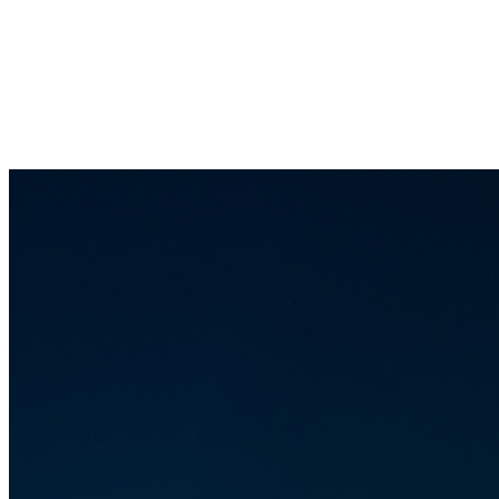
コ
ナ
092-555-4446
ン
ビ
テ
ゲ
お問い合わせ
ン
ー
ツ
シ
へ
ョ
HOME
ス
ン
事業内容
キ
に
アパート建築
ッ
移
アパートリノベーション
プ
動
給水管洗浄
排水管洗浄
NEWS