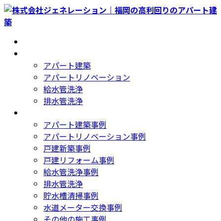
コ
ナ
ン
ビ
テ
ゲ
HOME
ン
ー
事業内容
ツ
シ
アパート建築
へ
ョ
アパートリノベーション
ス
ン
給水管洗浄
キ
に
排水管洗浄
ッ
移
NEWS
プ
動
アパート建築事例
アパートリノベーション事例
戸建新築事例
戸建リフォーム事例
給水管洗浄事例
排水管洗浄
貯水槽清掃事例
水道メーター交換事例
その他の施工事例