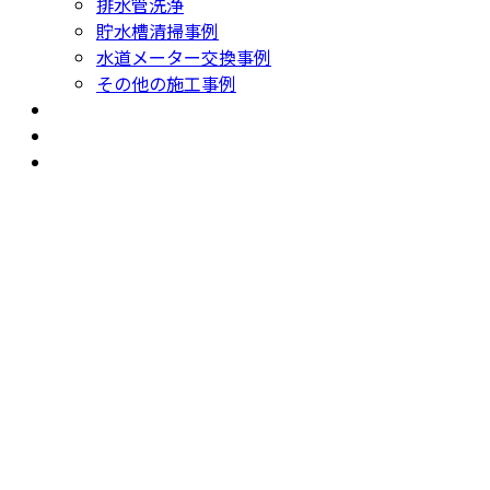
排水管洗浄
貯水槽清掃事例
水道メーター交換事例
その他の施工事例
よくあるご質問
会社案内
投資用新築プランニング書