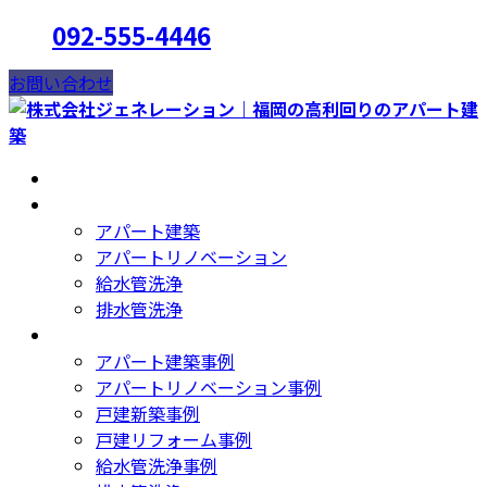
コ
ナ
092-555-4446
ン
ビ
テ
ゲ
お問い合わせ
ン
ー
ツ
シ
へ
ョ
HOME
ス
ン
事業内容
キ
に
アパート建築
ッ
移
アパートリノベーション
プ
動
給水管洗浄
排水管洗浄
NEWS
アパート建築事例
アパートリノベーション事例
戸建新築事例
戸建リフォーム事例
給水管洗浄事例