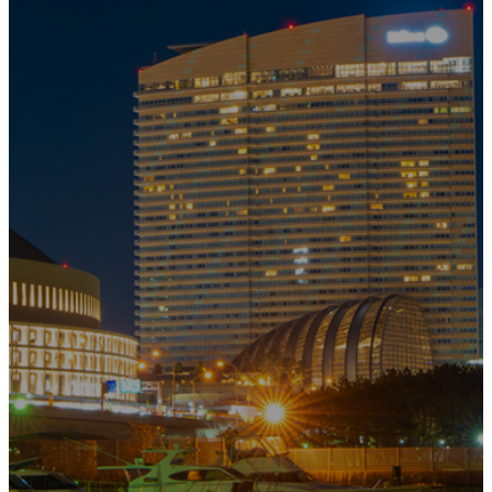
排水管洗浄
NEWS
アパート建築事例
アパートリノベーション事例
戸建新築事例
戸建リフォーム事例
給水管洗浄事例
排水管洗浄
貯水槽清掃事例
水道メーター交換事例
その他の施工事例
よくあるご質問
会社案内
投資用新築プランニング書