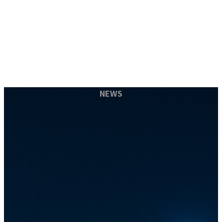
コ
ナ
NEWS
092-555-4446
ン
ビ
テ
ゲ
お問い合わせ
ン
ー
ツ
シ
へ
ョ
ス
ン
HOME
キ
に
事業内容
ッ
移
アパート建築
プ
動
アパートリノベーション
給水管洗浄